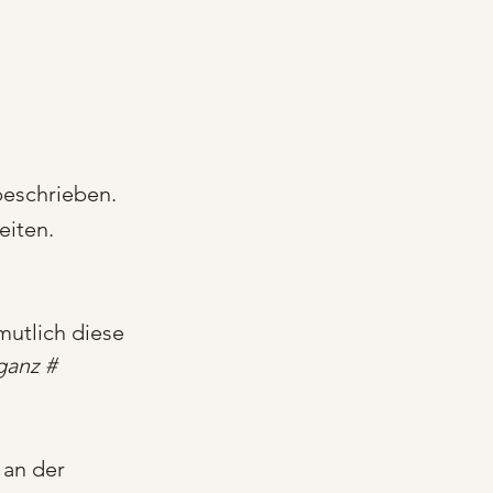
beschrieben.
iten. 
utlich diese 
ganz # 
 an der 