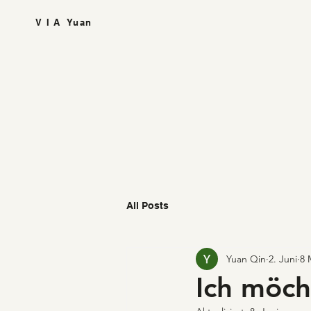
V I A Yuan
All Posts
Yuan Qin
2. Juni
8 
Ich möch