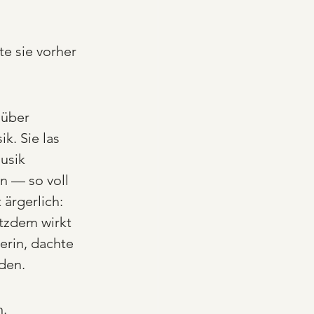
te sie vorher 
 über 
. Sie las 
usik 
en — so voll 
 ärgerlich: 
otzdem wirkt 
erin, dachte 
den. 
n.