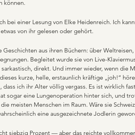
en können.
ich bei einer Lesung von Elke Heidenreich. Ich kann
e etwas von ihr gelesen oder gehört.
e Geschichten aus ihren Büchern: über Weltreisen,
gnungen. Begleitet wurde sie von Live-Klaviermusik
, sarkastisch, direkt. Und immer wieder, wenn die M
e dieses kurze, helle, erstaunlich kräftige „joh!“ hör
ass ich ihr Alter völlig vergass. Es ist wirklich fast
 hat sogar eine Lungenoperation hinter sich, und tr
s die meisten Menschen im Raum. Wäre sie Schweiz
 wahrscheinlich eine ausgezeichnete Jodlerin gewor
eicht siebzig Prozent — aber das reichte vollkomme