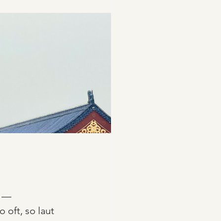
d — 
oft, so laut 