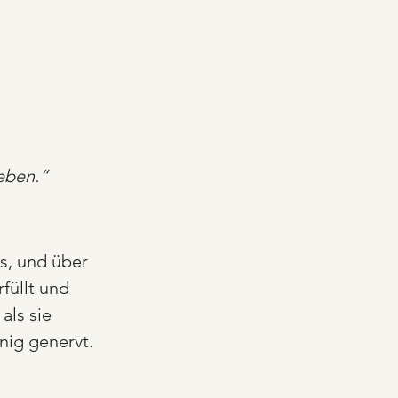
leben.“
s, und über 
füllt und 
als sie 
enig genervt.