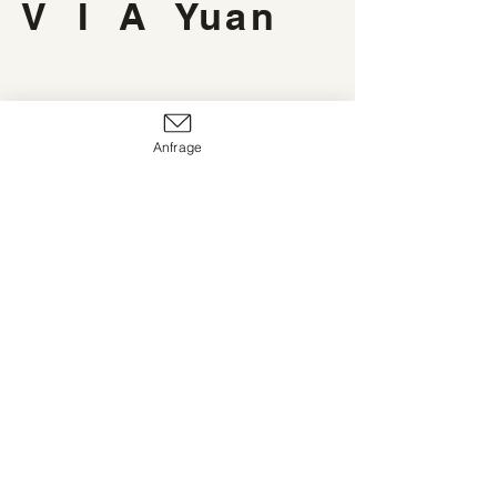
V I A Yuan
Anfrage
+41 76 337 83 01
hello@via-yuan.com
Zürich, Schweiz
© 2026 by V I A Yuan.
Bildnachweise: Fotograf:innen auf Unsplash